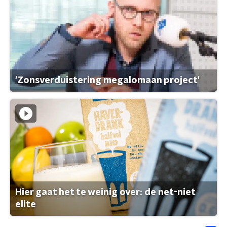
'Zonsverduistering megalomaan project'
Hier gaat het te weinig over: de net-niet
elite