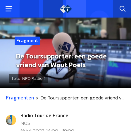
Fragment
De Toursupporter: een goede
vriend van Wout Poels
foto:
NPO Radio 1
Fragmenten
De Toursupporter: een goede vriend van Wout Poels
Radio Tour de France
NOS