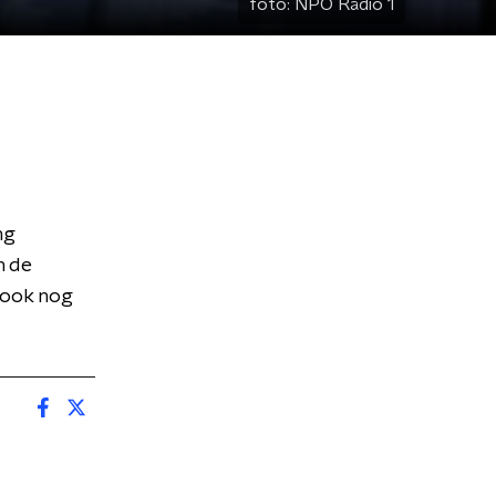
foto:
NPO Radio 1
ng
n de
r ook nog