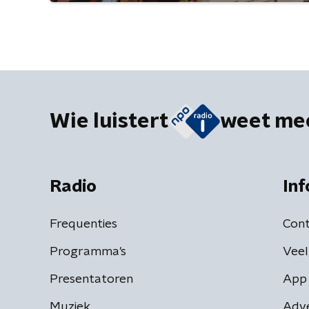
Wie luistert
weet me
Radio
Inf
Frequenties
Cont
Programma's
Veel
Presentatoren
App 
Muziek
Adv