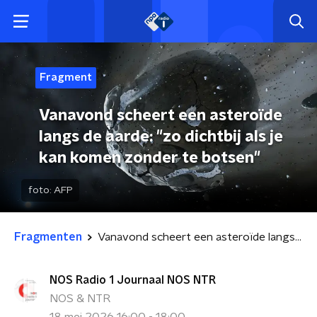
Fragment
Vanavond scheert een asteroïde
langs de aarde: "zo dichtbij als je
kan komen zonder te botsen"
foto:
AFP
Fragmenten
Vanavond scheert een asteroïde langs de aarde: "zo dichtbij als je kan komen zonder te botsen"
NOS Radio 1 Journaal NOS NTR
NOS & NTR