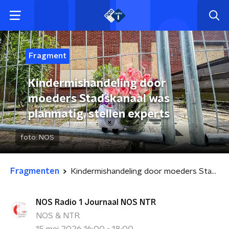
Fragment
Kindermishandeling door
moeders Stadskanaal was
planmatig, stellen experts
foto:
NOS
Fragmenten
Kindermishandeling door moeders Stadskanaal was planmatig, stellen experts
NOS Radio 1 Journaal NOS NTR
NOS & NTR