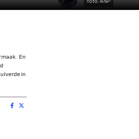
foto:
ANP
ermaak. En
nd
ulverde in