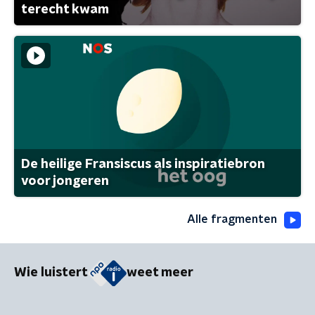
terecht kwam
De heilige Fransiscus als inspiratiebron
voor jongeren
Alle fragmenten
Wie luistert
weet meer