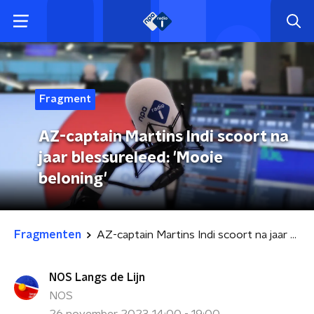
Fragment
AZ-captain Martins Indi scoort na
jaar blessureleed: 'Mooie
beloning'
Fragmenten
AZ-captain Martins Indi scoort na jaar blessureleed: 'Mooie beloning'
NOS Langs de Lijn
NOS