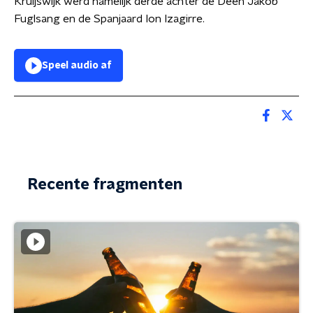
Kruijswijk werd namelijk derde achter de Deen Jakob
Fuglsang en de Spanjaard Ion Izagirre.
Speel audio af
Recente fragmenten