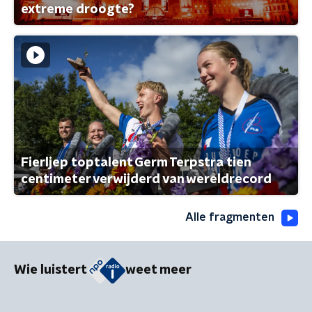
extreme droogte?
Fierljep toptalent Germ Terpstra tien
centimeter verwijderd van wereldrecord
Alle fragmenten
Wie luistert
weet meer