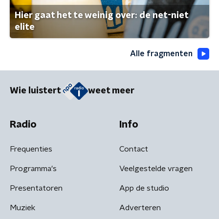
Hier gaat het te weinig over: de net-niet
elite
Alle fragmenten
Wie luistert
weet meer
Radio
Info
Frequenties
Contact
Programma's
Veelgestelde vragen
Presentatoren
App de studio
Muziek
Adverteren