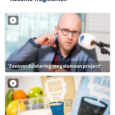
'Zonsverduistering megalomaan project'