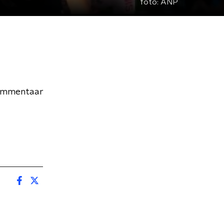
foto:
ANP
commentaar