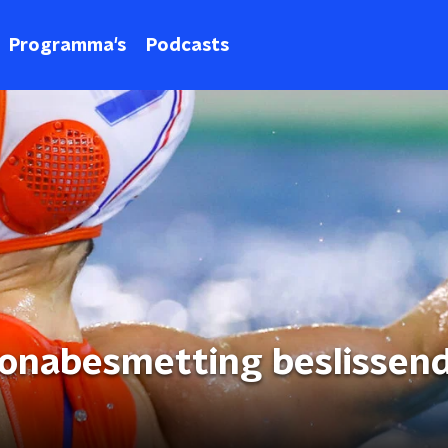
Programma's
Podcasts
onabesmetting beslissen