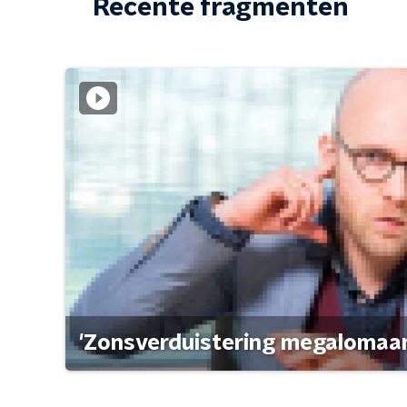
Recente fragmenten
'Zonsverduistering megalomaan