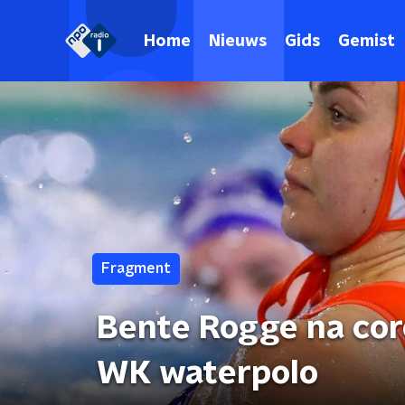
Home
Nieuws
Gids
Gemist
Fragment
Bente Rogge na cor
WK waterpolo