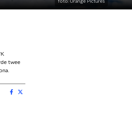
foto:
Orange Pictures
WK
rde twee
ona.