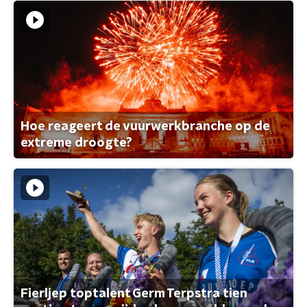
Hoe reageert de vuurwerkbranche op de
extreme droogte?
Fierljep toptalent Germ Terpstra tien