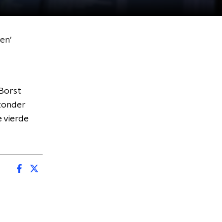
en'
Borst
 zonder
e vierde