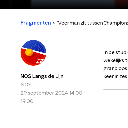
Fragmenten
'Veerman zit tussen Champion
In de stud
wekelijks 
grandioos 
NOS Langs de Lijn
keer in ze
NOS
29 september 2024 14:00 -
19:00