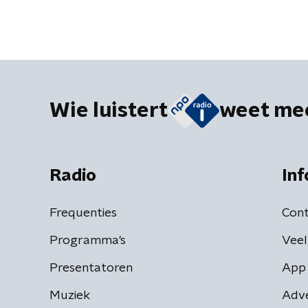
Wie luistert
weet me
Radio
Inf
Frequenties
Cont
Programma's
Veel
Presentatoren
App 
Muziek
Adv