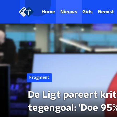
Home
Nieuws
Gids
Gemist
Fragment
De Ligt pareert krit
tegengoal: 'Doe 95