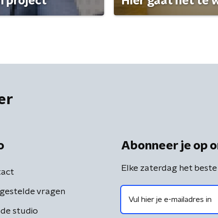
 project'
Hier gaat het te w
er
o
Abonneer je op o
Elke zaterdag het beste
act
gestelde vragen
de studio