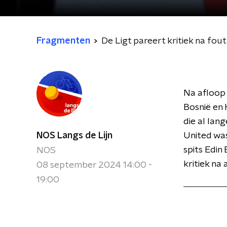
Fragmenten
De Ligt pareert kritiek na fou
Na afloop
Bosnië en 
die al lan
NOS Langs de Lijn
United was
spits Edin
NOS
kritiek na 
08 september 2024 14:00 -
19:00