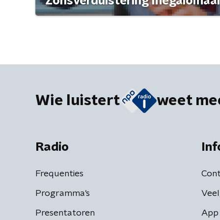
'Zonsverduistering megalomaan
Wie luistert
weet me
Radio
Inf
Frequenties
Cont
Programma's
Veel
Presentatoren
App 