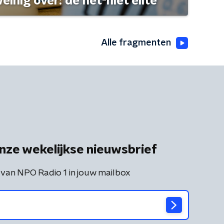
einig over: de net-niet elite
Alle fragmenten
nze wekelijkse nieuwsbrief
 van NPO Radio 1 in jouw mailbox