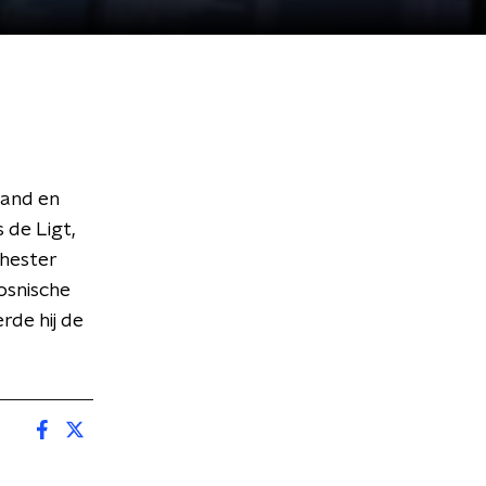
land en
 de Ligt,
chester
osnische
rde hij de