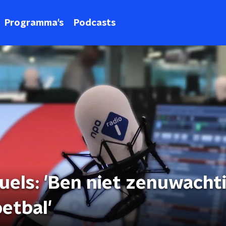
Programma's
Podcasts
els: 'Ben niet zenuwachti
oetbal'