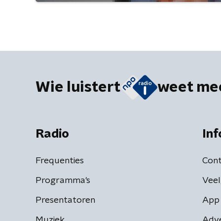
Wie luistert
weet me
Radio
Inf
Frequenties
Cont
Programma's
Veel
Presentatoren
App 
Muziek
Adv