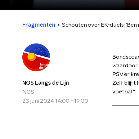
Fragmenten
Schouten over EK-duels: 'Ben n
Bondscoach
waardoor J
PSV'er kre
NOS Langs de Lijn
Zelf blijft
voetbal."
NOS
23 juni 2024 14:00 - 19:00