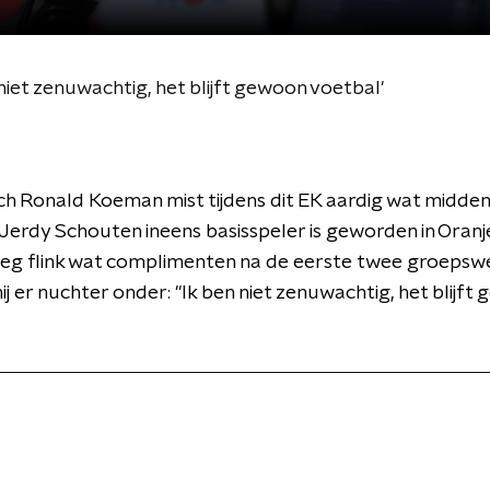
iet zenuwachtig, het blijft gewoon voetbal'
 Ronald Koeman mist tijdens dit EK aardig wat midden
erdy Schouten ineens basisspeler is geworden in Oranj
eg flink wat complimenten na de eerste twee groepswe
 hij er nuchter onder: "Ik ben niet zenuwachtig, het blijf