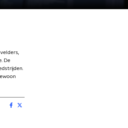
velders,
e. De
dstrijden.
t gewoon