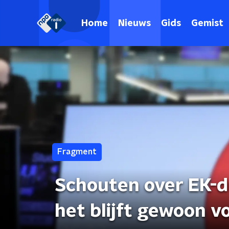
Home
Nieuws
Gids
Gemist
Fragment
Schouten over EK-du
het blijft gewoon v