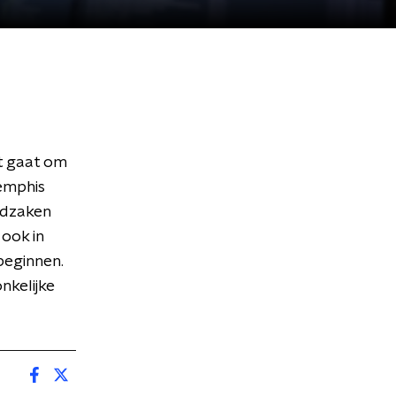
et gaat om
Memphis
andzaken
 ook in
beginnen.
nkelijke