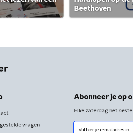
Beethoven
er
o
Abonneer je op o
Elke zaterdag het beste
act
gestelde vragen