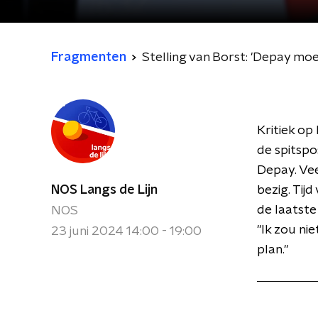
Fragmenten
Stelling van Borst: 'Depay moe
Kritiek op
de spitspo
Depay. Vee
NOS Langs de Lijn
bezig. Tij
de laatste
NOS
"Ik zou ni
23 juni 2024 14:00 - 19:00
plan."