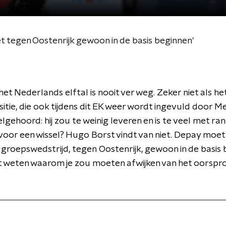
t tegen Oostenrijk gewoon in de basis beginnen'
 het Nederlands elftal is nooit ver weg. Zeker niet als h
sitie, die ook tijdens dit EK weer wordt ingevuld door 
lgehoord: hij zou te weinig leveren en is te veel met r
d voor een wissel? Hugo Borst vindt van niet. Depay moet
 groepswedstrijd, tegen Oostenrijk, gewoon in de basis 
et weten waarom je zou moeten afwijken van het oorspro