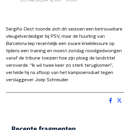
05 mei 2024 12:00 - 19:00
Sergiño Dest toonde zich dit seizoen een betrouwbare
vleugelverdediger bij PSV, maar de huurling van
Barcelona liep recentelijk een zware knieblessure op
tijdens een training en moest zondag noodgedwongen
vanaf de tribune toezien hoe zijn ploeg de landstitel
veroverde. “Ik wil twee keer zo sterk terugkomen”,
vertelde hij na afloop van het kampioensduel tegen
verslaggever Joep Schreuder.
Recente fragmenten