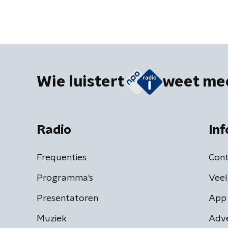
Wie luistert
weet me
Radio
Inf
Frequenties
Cont
Programma's
Veel
Presentatoren
App 
Muziek
Adv