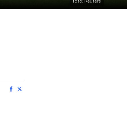
foto:
Reuters