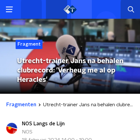
Fragment
Utrecht-trainer Jans na behalen
clubrecord: 'Verheug me al op
Heracles'
Fragmenten
Utrecht-trainer Jans na behalen clubrecord: 'Verheug me al op Heracles'
NOS Langs de Lijn
NOS