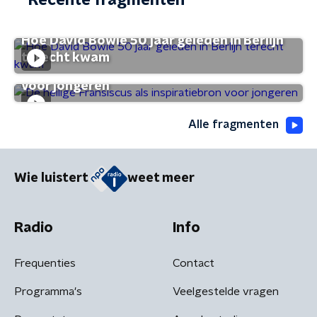
Recente fragmenten
Hoe David Bowie 50 jaar geleden in Berlijn
terecht kwam
De heilige Fransiscus als inspiratiebron
voor jongeren
Alle fragmenten
Wie luistert
weet meer
Radio
Info
Frequenties
Contact
Programma's
Veelgestelde vragen