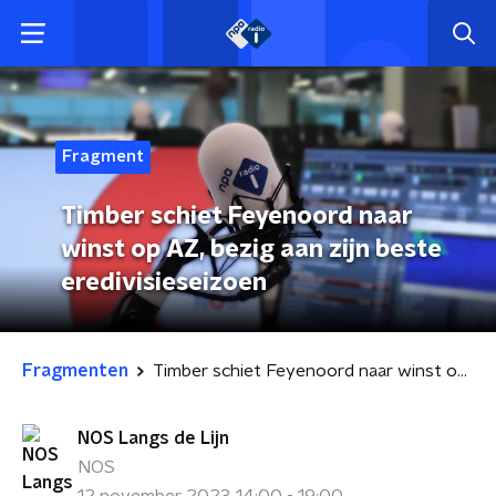
Fragment
Timber schiet Feyenoord naar
winst op AZ, bezig aan zijn beste
eredivisieseizoen
Fragmenten
Timber schiet Feyenoord naar winst op AZ, bezig aan zijn beste eredivisieseizoen
NOS Langs de Lijn
NOS