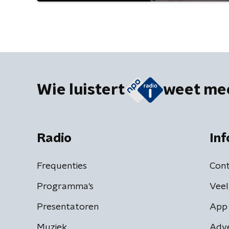
Wie luistert
weet me
Radio
Inf
Frequenties
Cont
Programma's
Veel
Presentatoren
App 
Muziek
Adv