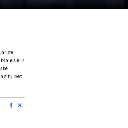
jarige
Maleisië in
rste
g hij niet