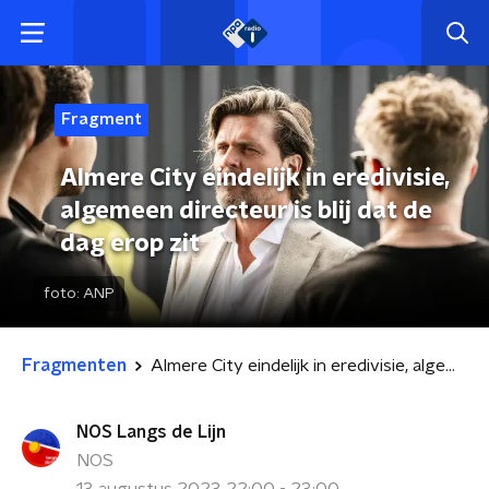
Fragment
Almere City eindelijk in eredivisie,
algemeen directeur is blij dat de
dag erop zit
foto:
ANP
Fragmenten
Almere City eindelijk in eredivisie, algemeen directeur is blij dat de dag erop zit
NOS Langs de Lijn
NOS