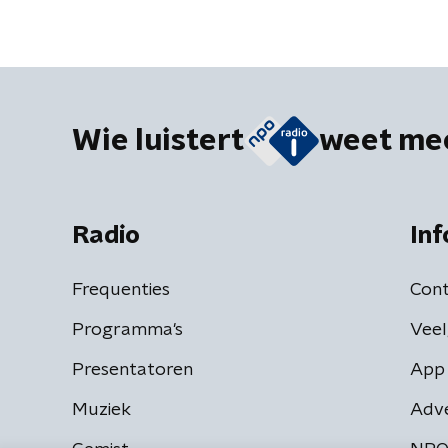
Wie luistert
weet me
Radio
Inf
Frequenties
Cont
Programma's
Veel
Presentatoren
App 
Muziek
Adv