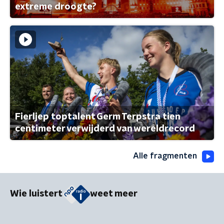
extreme droogte?
Fierljep toptalent Germ Terpstra tien
centimeter verwijderd van wereldrecord
Alle fragmenten
Wie luistert
weet meer