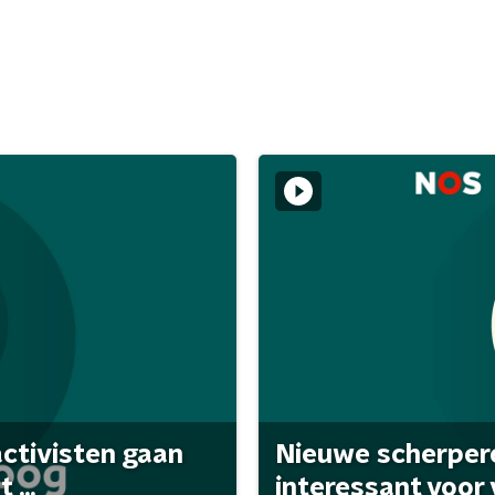
activisten gaan
Nieuwe scherpere
...
interessant voor