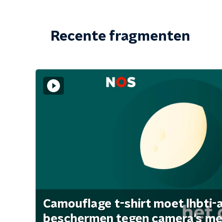
Recente fragmenten
Camouflage t-shirt moet lhbti-
beschermen tegen camera's met 