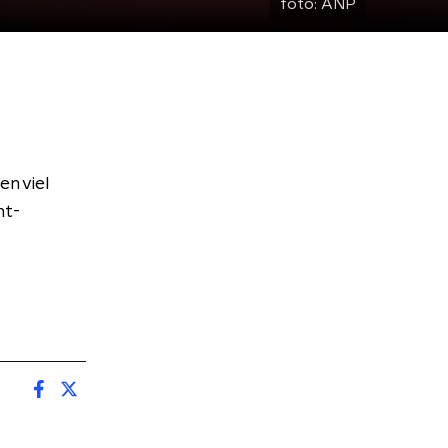
foto:
ANP
n viel
nt-