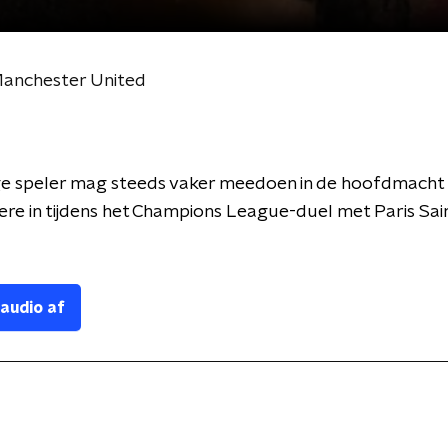
j Manchester United
ge speler mag steeds vaker meedoen in de hoofdmacht e
re in tijdens het Champions League-duel met Paris Sai
 audio af