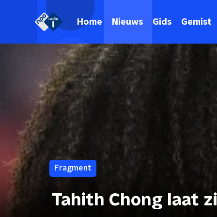
Home
Nieuws
Gids
Gemist
Fragment
Tahith Chong laat z