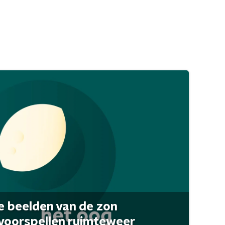
 beelden van de zon
 voorspellen ruimteweer