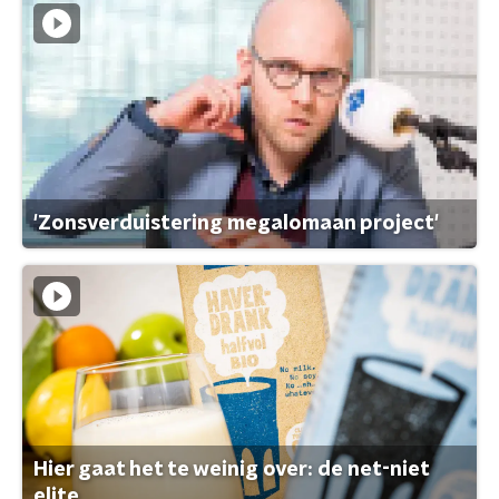
'Zonsverduistering megalomaan project'
Hier gaat het te weinig over: de net-niet
elite