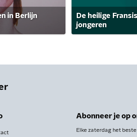
 in Berlijn
De heilige Fransi
jongeren
er
o
Abonneer je op o
Elke zaterdag het beste
act