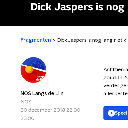
Dick Jaspers is nog
Fragmenten
Dick Jaspers is nog lang niet 
Achttien j
goud. In 2
verder gek
NOS Langs de Lijn
allerbeste
NOS
30 december 2018 22:00 -
Speel
23:00