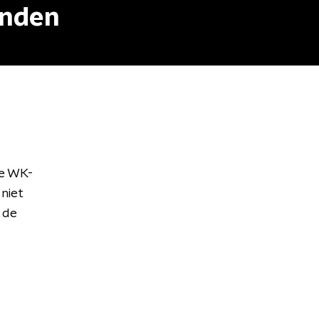
anden
te WK-
niet
 de