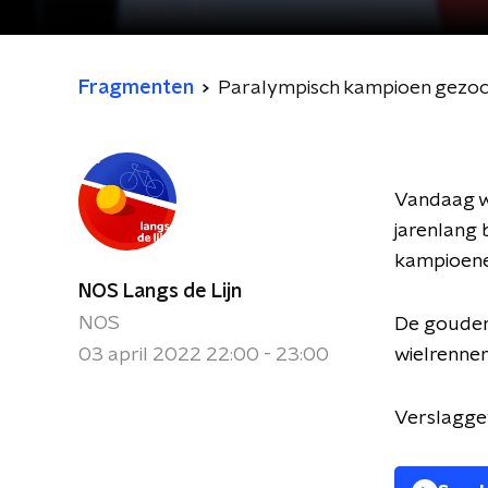
Fragmenten
Paralympisch kampioen gezo
Vandaag w
jarenlang 
kampioenen
NOS Langs de Lijn
NOS
De gouden 
03 april 2022 22:00 - 23:00
wielrennen
Verslaggev