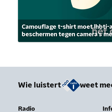
Camouflage t-shirt moet lhbti-
beschermen tegen camera's met 
Wie luistert
weet me
Radio
Inf