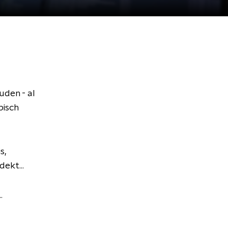
den - al
pisch
s,
ekt...
.