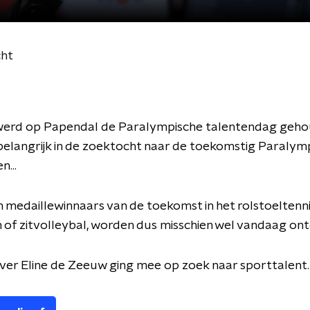
cht
erd op Papendal de Paralympische talentendag gehou
belangrijk in de zoektocht naar de toekomstig Paralym
...
medaillewinnaars van de toekomst in het rolstoeltenni
 of zitvolleybal, worden dus misschien wel vandaag ontd
er Eline de Zeeuw ging mee op zoek naar sporttalent..