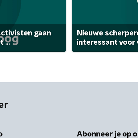
activisten gaan
Nieuwe scherpere
...
interessant voor
er
o
Abonneer je op o