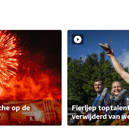
che op de
Fierljep toptalen
verwijderd van w