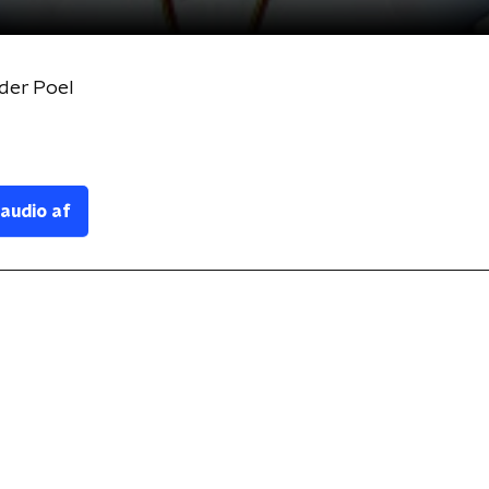
der Poel
 audio af