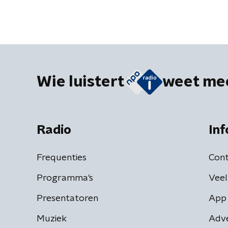
Wie luistert
weet me
Radio
Inf
Frequenties
Cont
Programma's
Veel
Presentatoren
App 
Muziek
Adv