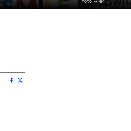
foto:
ANP