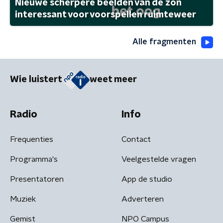
Nieuwe scherpere beelden van de zon
interessant voor voorspellen ruimteweer
Alle fragmenten
Wie luistert
weet meer
Radio
Info
Frequenties
Contact
Programma's
Veelgestelde vragen
Presentatoren
App de studio
Muziek
Adverteren
Gemist
NPO Campus