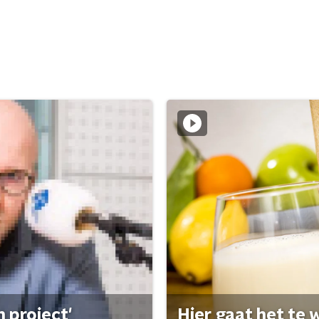
 project'
Hier gaat het te w