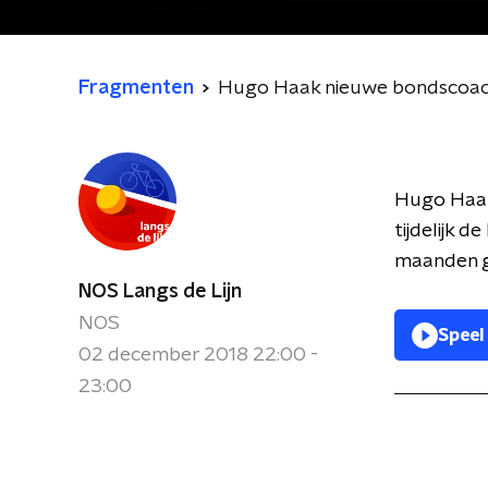
Fragmenten
Hugo Haak nieuwe bondscoac
Hugo Haak
tijdelijk d
maanden g
NOS Langs de Lijn
NOS
Speel
02 december 2018 22:00 -
23:00