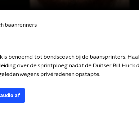
h baanrenners
 is benoemd tot bondscoach bij de baansprinters. Haak
e leiding over de sprintploeg nadat de Duitser Bill Huck d
eleden wegens privéredenen opstapte.
 audio af