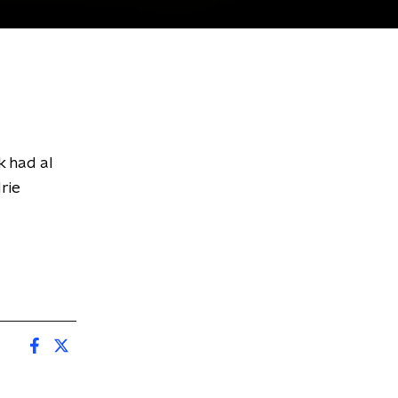
 had al
rie