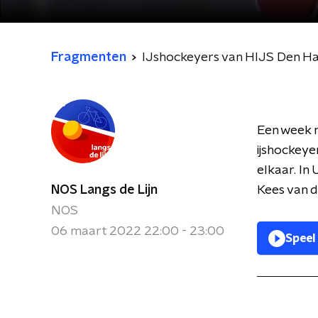
Fragmenten
IJshockeyers van HIJS Den H
Een week 
ijshockey
elkaar. In
NOS Langs de Lijn
Kees van d
NOS
06 maart 2022 22:00 - 23:00
Speel