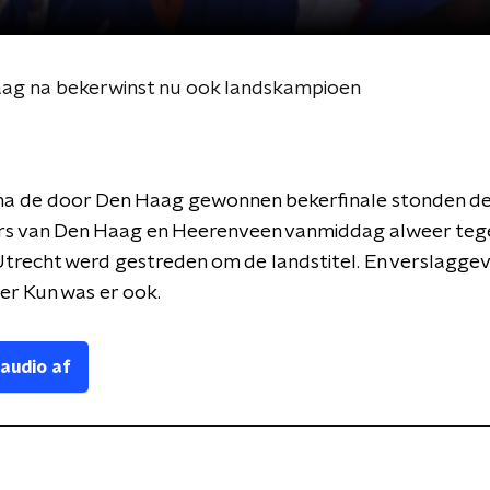
aag na bekerwinst nu ook landskampioen
na de door Den Haag gewonnen bekerfinale stonden d
ers van Den Haag en Heerenveen vanmiddag alweer te
 Utrecht werd gestreden om de landstitel. En verslagge
er Kun was er ook.
 audio af