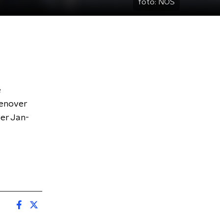
foto:
NOS
e
genover
ver Jan-