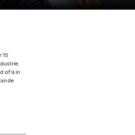
r 15
dustrie.
of is in
van de