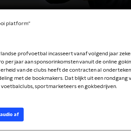
ooi platform"
andse profvoetbal incasseert vanaf volgend jaar zeke
ro per jaar aan sponsorinkomsten vanuit de online gokin
rheid van de clubs heeft de contracten al ondertekend 
ling met de bookmakers. Dat blijkt uit een rondgang 
 voetbalclubs, sportmarketeers en gokbedrijven.
 audio af