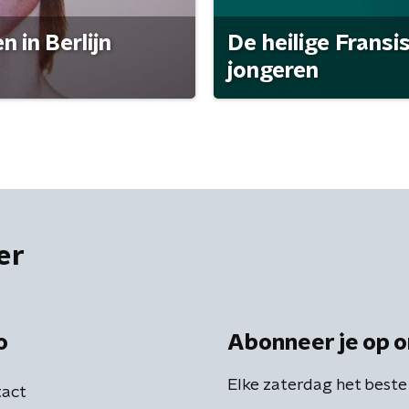
 in Berlijn
De heilige Fransi
jongeren
er
o
Abonneer je op o
Elke zaterdag het beste
act