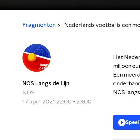
Fragmenten
''Nederlands voetbal is een m
Het Nederl
miljoen eu
Een meerde
NOS Langs de Lijn
onderhande
NOS langs
NOS
17 april 2021 22:00 - 23:00
Speel