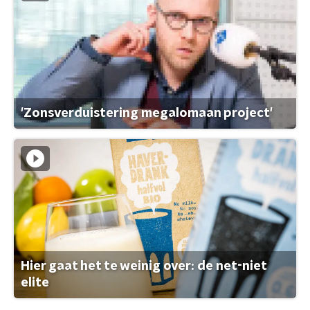
'Zonsverduistering megalomaan project'
Hier gaat het te weinig over: de net-niet
elite