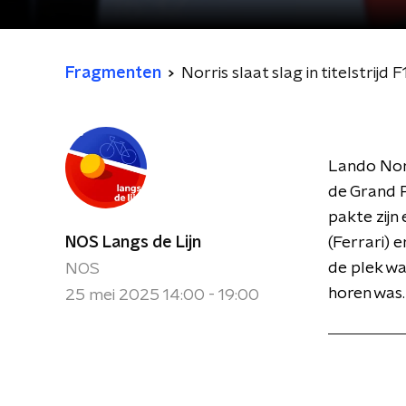
Fragmenten
Norris slaat slag in titelstrijd
Lando Norr
de Grand P
pakte zijn
NOS Langs de Lijn
(Ferrari) 
de plek waa
NOS
horen was
25 mei 2025 14:00 - 19:00