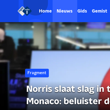
Home
Nieuws
Gids
Gemist
Fragment
Norris slaat slag in 
Monaco: beluister d