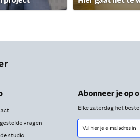
 project'
Hier gaat het te w
er
o
Abonneer je op o
Elke zaterdag het beste
act
gestelde vragen
de studio