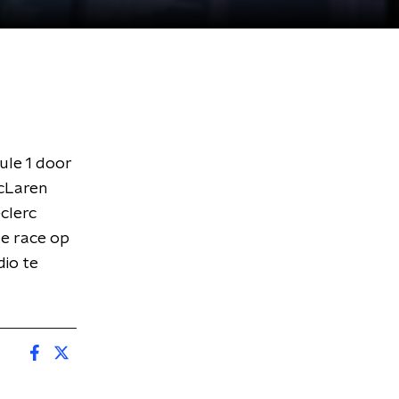
ule 1 door
McLaren
eclerc
de race op
dio te