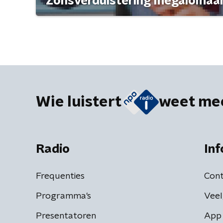
'Zonsverduistering megalomaan
Wie luistert
weet me
Radio
Inf
Frequenties
Cont
Programma's
Veel
Presentatoren
App 