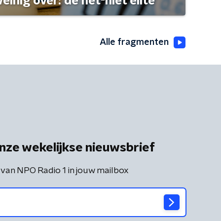
einig over: de net-niet elite
Alle fragmenten
nze wekelijkse nieuwsbrief
 van NPO Radio 1 in jouw mailbox