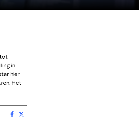
tot
ing in
ter hier
aren. Het