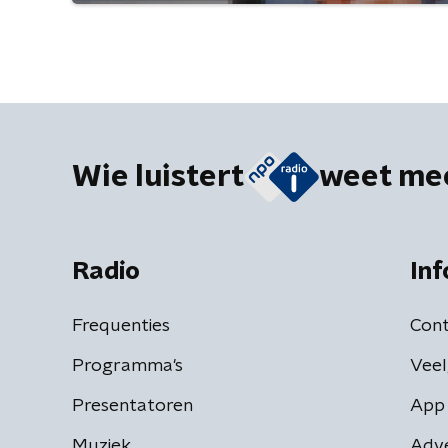
Wie luistert
weet me
Radio
Inf
Frequenties
Cont
Programma's
Veel
Presentatoren
App 
Muziek
Adv