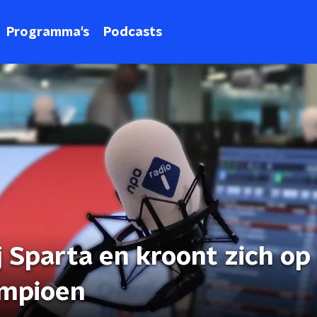
Programma's
Podcasts
j Sparta en kroont zich op
ampioen