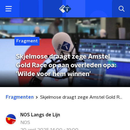
Fragment
Skjelmose draagt zege Amstel
Gold Race op aan overleden opa:
'Wilde voor hem winnen'
Fragmenten
Skjelmose draagt zege Amstel Gold Race op aan overleden opa: 'Wilde voor hem winnen'
NOS Langs de Lijn
NOS