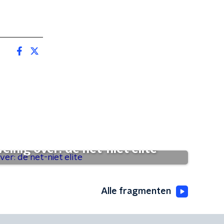
einig over: de net-niet elite
Alle fragmenten