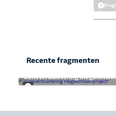
Fragm
Recente fragmenten
'Zonsverduistering megalomaan