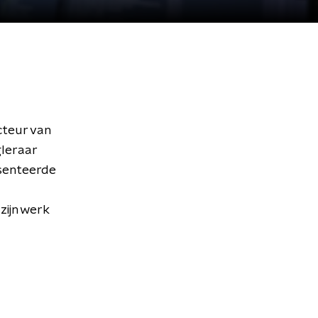
cteur van
gleraar
esenteerde
zijn werk