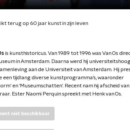
kt terug op 60 jaar kunst in zijn leven
Os
is kunsthistoricus. Van 1989 tot 1996 was Van Os dire
useum in Amsterdam. Daarna werd hij universiteitshoo
amenleving aan de Universiteit van Amsterdam. Hij pr
ie een tijdlang diverse kunstprogramma's, waaronder
orm' en 'Museumschatten'. Recent nam hij afscheid van 
raar. Ester Naomi Perquin spreekt met Henk van Os.
ent niet beschikbaar