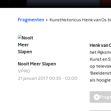
Fragmenten
Kunsthistoricus Henk van Os bli
Henk van 
het Rijksm
Kunst en S
Nooit Meer Slapen
op televis
VPRO
'Beeldenst
21 januari 2017 00:35 - 02:00
als hoogle
Fragm