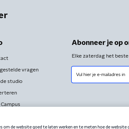
er
o
Abonneer je op o
Elke zaterdag het beste
act
gestelde vragen
de studio
erteren
 Campus