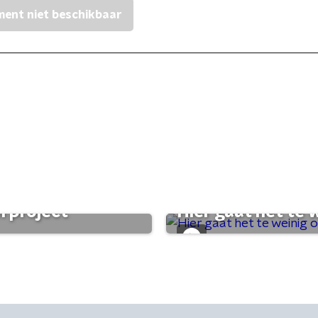
ent niet beschikbaar
 project'
Hier gaat het te w