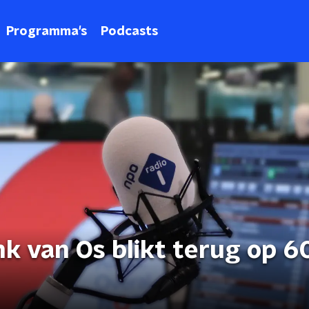
Programma's
Podcasts
k van Os blikt terug op 60