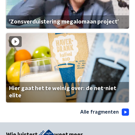
'Zonsverduistering megalomaan project'
Hier gaat het te weinig over: de net-niet
elite
Alle fragmenten
Wie luistert
weet meer