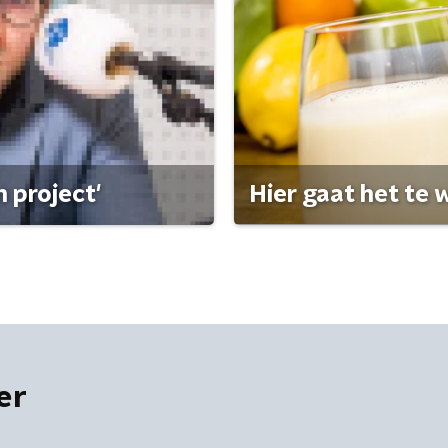
 project'
Hier gaat het te w
er