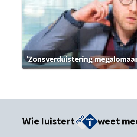
'Zonsverduistering megalomaan
Wie luistert
weet me