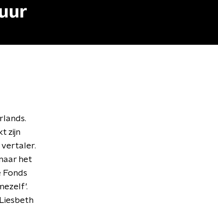
tuur
rlands.
 zijn
 vertaler.
 naar het
e Fonds
mezelf’.
 Liesbeth