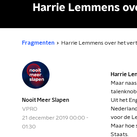
Harrie Lemmens ove
Fragmenten
Harrie Lemmens over het vert
Harrie L
Maar naast
talenknobbe
Nooit Meer Slapen
Uit het En
Nederlands
VPRO
voor de Let
21 december 2019 00:00 -
Maar hoe s
01:30
Staats.