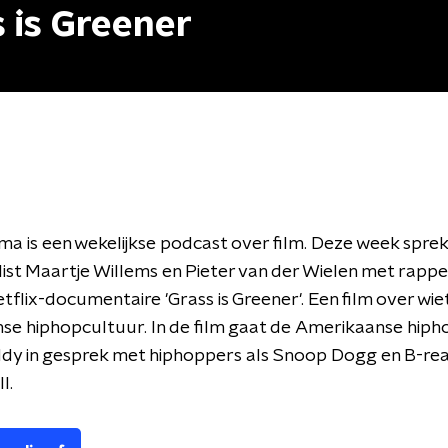
 is Greener
ma is een wekelijkse podcast over film. Deze week spre
list Maartje Willems en Pieter van der Wielen met rappe
tflix-documentaire 'Grass is Greener'. Een film over wiet
e hiphopcultuur. In de film gaat de
Amerikaanse hiph
dy in gesprek met hiphoppers als Snoop Dogg en B-rea
l.