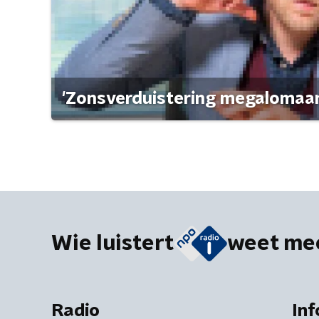
'Zonsverduistering megalomaan
Wie luistert
weet me
Radio
Inf