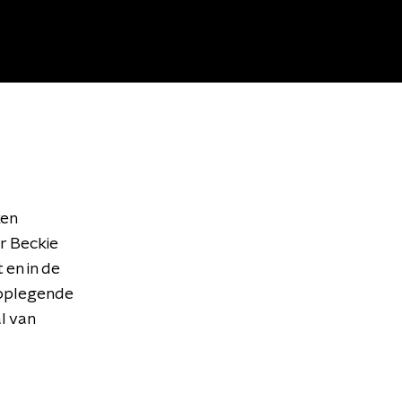
ken
r Beckie
 en in de
oplegende
l van