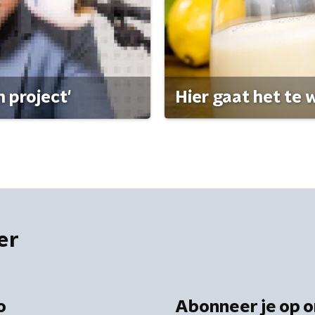
 project'
Hier gaat het te w
er
o
Abonneer je op o