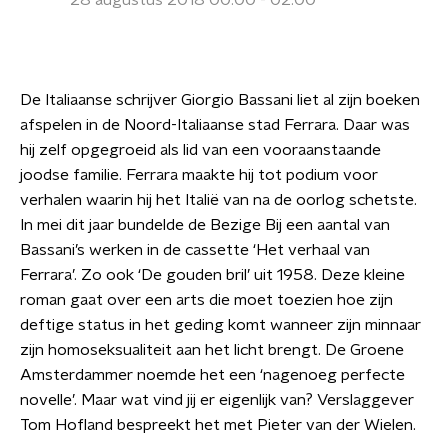
28 augustus 2018 00:00 - 02:00
De Italiaanse schrijver Giorgio Bassani liet al zijn boeken
afspelen in de Noord-Italiaanse stad Ferrara. Daar was
hij zelf opgegroeid als lid van een vooraanstaande
joodse familie. Ferrara maakte hij tot podium voor
verhalen waarin hij het Italië van na de oorlog schetste.
In mei dit jaar bundelde de Bezige Bij een aantal van
Bassani’s werken in de cassette ‘Het verhaal van
Ferrara’. Zo ook ‘De gouden bril’ uit 1958. Deze kleine
roman gaat over een arts die moet toezien hoe zijn
deftige status in het geding komt wanneer zijn minnaar
zijn homoseksualiteit aan het licht brengt. De Groene
Amsterdammer noemde het een ‘nagenoeg perfecte
novelle’. Maar wat vind jij er eigenlijk van? Verslaggever
Tom Hofland bespreekt het met Pieter van der Wielen.