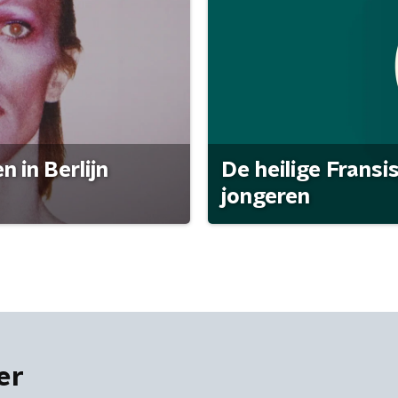
 in Berlijn
De heilige Fransi
jongeren
er