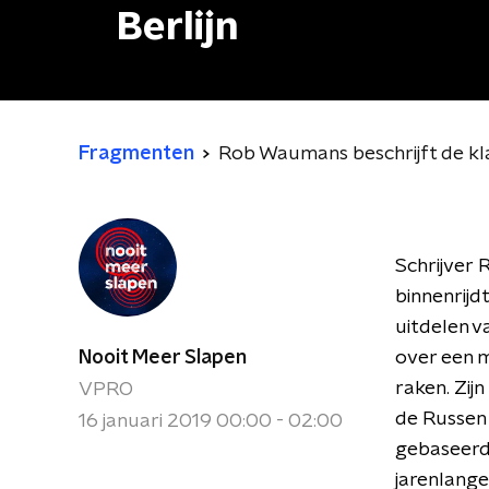
Berlijn
Fragmenten
Rob Waumans beschrijft de kla
Schrijver
binnenrijd
uitdelen v
Nooit Meer Slapen
over een m
raken. Zijn
VPRO
de Russen 
16 januari 2019 00:00 - 02:00
gebaseerd
jarenlange