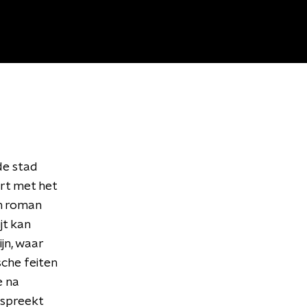
de stad
ert met het
en roman
jt kan
ijn, waar
sche feiten
e na
 spreekt