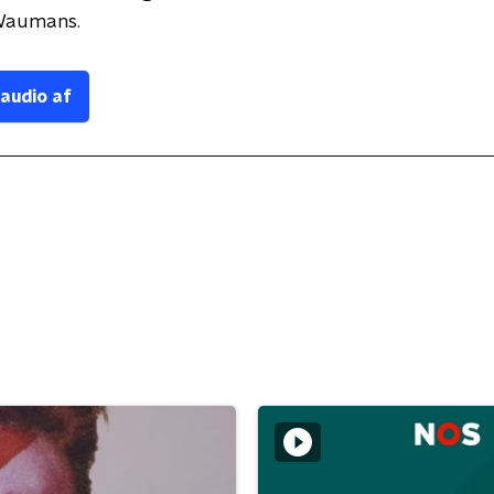
Waumans.
 audio af