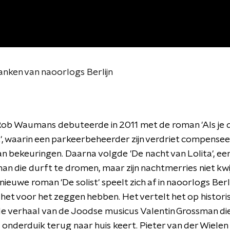
nken van naoorlogs Berlijn
Rob Waumans
debuteerde in 2011 met de roman 'Als je 
t', waarin een parkeerbeheerder zijn verdriet compense
an bekeuringen. Daarna volgde 'De nacht van Lolita', e
an die durft te dromen, maar zijn nachtmerries niet kwi
 nieuwe roman 'De solist' speelt zich af in naoorlogs Berl
het voor het zeggen hebben. Het vertelt het op histori
e verhaal van de Joodse musicus Valentin Grossman di
 onderduik terug naar huis keert. Pieter van der Wielen