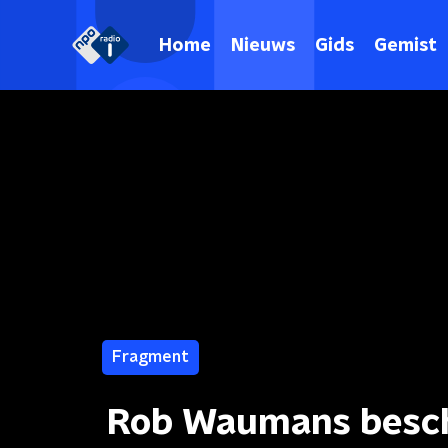
Home
Nieuws
Gids
Gemist
Fragment
Rob Waumans beschr