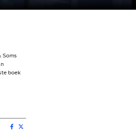
n. Soms
an
tste boek