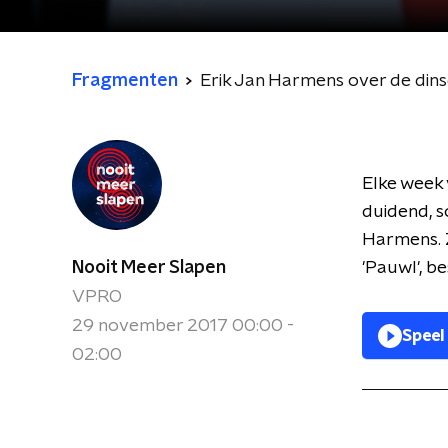
Fragmenten
Erik Jan Harmens over de dins
Elke week 
duidend, s
Harmens. Z
Nooit Meer Slapen
'Pauwl', b
VPRO
29 november 2017 00:00 -
Speel
02:00