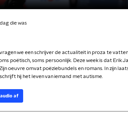
dag die was
vragen we een schrijver de actualiteit in proza te vatte
oms poëtisch, soms persoonlijk. Deze week is dat Erik J
ijn oeuvre omvat poëziebundels en romans. In zijn laa
eschrijft hij het leven van iemand met autisme.
 audio af