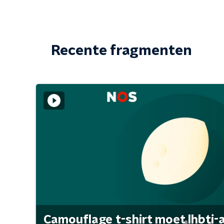
Recente fragmenten
Camouflage t-shirt moet lhbti-