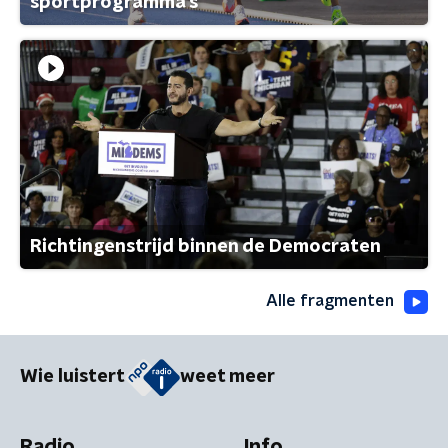
sportprogramma's
Richtingenstrijd binnen de Democraten
Alle fragmenten
Wie luistert
weet meer
Radio
Info