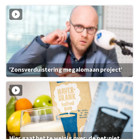
'Zonsverduistering megalomaan project'
Hier gaat het te weinig over: de net-niet