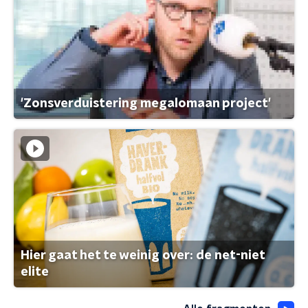
'Zonsverduistering megalomaan project'
Hier gaat het te weinig over: de net-niet
elite