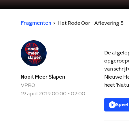
Fragmenten
Het Rode Oor - Aflevering 5
De afgelop
opgeroepen
van schrij
Nooit Meer Slapen
Nieuwe He
heet '
Natuu
VPRO
19 april 2019 00:00 - 02:00
Speel