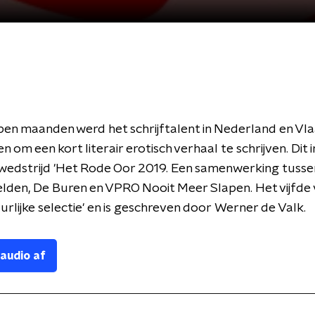
en maanden werd het schrijftalent in Nederland en Vl
 om een kort literair erotisch verhaal te schrijven. Dit 
fwedstrijd 'Het Rode Oor 2019. Een samenwerking tusse
lden, De Buren en VPRO Nooit Meer Slapen. Het vijfde 
rlijke selectie' en is geschreven door
Werner de Valk.
 audio af