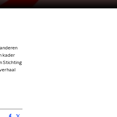
aanderen
in kader
n Stichting
verhaal